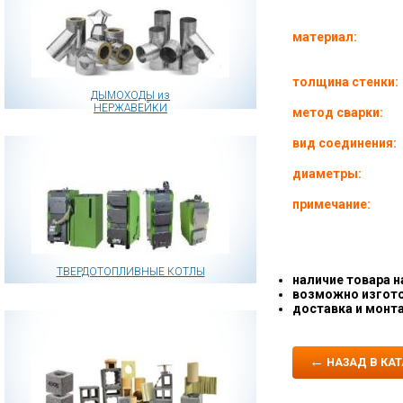
материал:
толщина стенки:
ДЫМОХОДЫ из
НЕРЖАВЕЙКИ
метод сварки:
вид соединения:
диаметры:
примечание:
ТВЕРДОТОПЛИВНЫЕ КОТЛЫ
наличие товара н
возможно изгото
доставка
и
монт
←
НАЗАД В КАТ