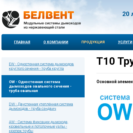
20 
ГЛАВНАЯ
О КОМПАНИИ
ПРОДУКЦИЯ
УСЛУГИ
T10 Тр
EW - Одностенная система дымоходов
круглого сечения - труба кругла
Основной элемен
OW - Одностенная система
дымоходов овального сечения -
труба овальная
DW - Двустенная утеплённая система
дымоходов - труба сэндвич
AW - Система фиксации дымохода,
кровельные и потолочные узлы -
крепеж трубы